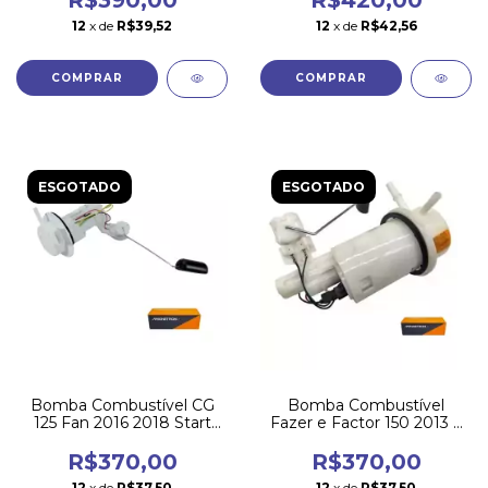
R$390,00
R$420,00
12
x de
R$39,52
12
x de
R$42,56
ESGOTADO
ESGOTADO
Bomba Combustível CG
Bomba Combustível
125 Fan 2016 2018 Start
Fazer e Factor 150 2013 a
160 2017 a 2020
2022 Magnetron
R$370,00
R$370,00
12
x de
R$37,50
12
x de
R$37,50