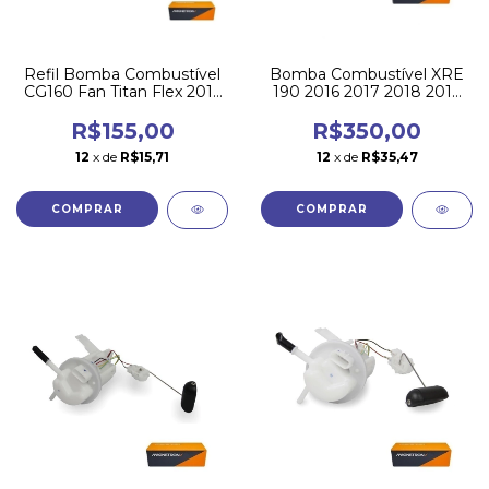
Refil Bomba Combustível
Bomba Combustível XRE
CG160 Fan Titan Flex 2016
190 2016 2017 2018 2019
a 2021 Magnetron
2020 2021 2022
Magnetron
R$155,00
R$350,00
12
x de
R$15,71
12
x de
R$35,47