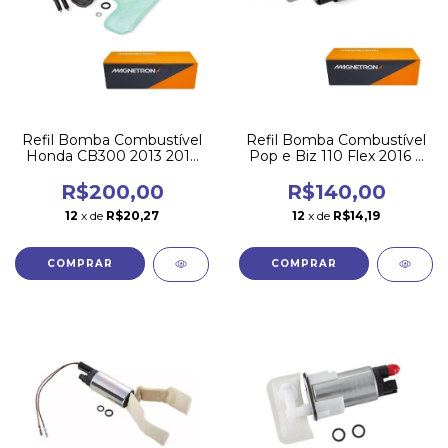
Refil Bomba Combustível
Refil Bomba Combustível
Honda CB300 2013 2014
Pop e Biz 110 Flex 2016 a
2015 Magnetron
2022 Magnetron
R$200,00
R$140,00
12
x de
R$20,27
12
x de
R$14,19