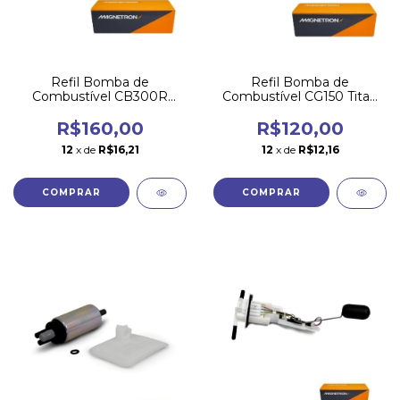
Refil Bomba de
Refil Bomba de
Combustível CB300R
Combustível CG150 Titan
2009 2010 2011 2012
KS ES ESD 2009 2010
Magnetron
Magnetron
R$160,00
R$120,00
12
x de
R$16,21
12
x de
R$12,16