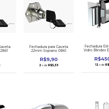
Fechadura Elét
Gaveta
Fechadura para Gaveta
Vidro Blindex 
 2861
22mm Soprano 0861
Sopr
R$45
R$9,90
12
x de
R$
3
2
x de
R$5,33