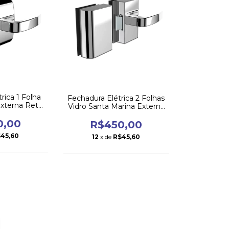
rica 1 Folha
Fechadura Elétrica 2 Folhas
Externa Reta
Vidro Santa Marina Externa
ano
Reta Soprano
0,00
R$450,00
45,60
12
x de
R$45,60