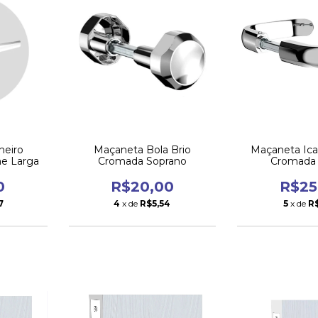
heiro
Maçaneta Bola Brio
Maçaneta Ica
ne Larga
Cromada Soprano
Cromada
0
R$20,00
R$25
7
4
x de
R$5,54
5
x de
R