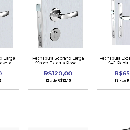
o Larga
Fechadura Soprano Larga
Fechadura Ext
oseta
55mm Externa Roseta
540 Popli
li
Cromada Pali
0
R$120,00
R$65
2
12
x de
R$12,16
12
x de
R