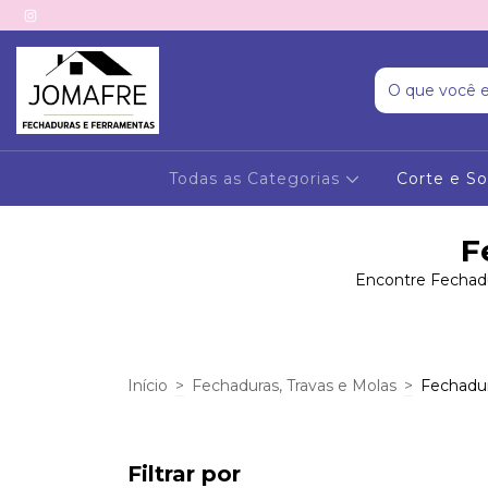
Todas as Categorias
Corte e S
F
Encontre Fechadu
Início
>
Fechaduras, Travas e Molas
>
Fechadur
Filtrar por