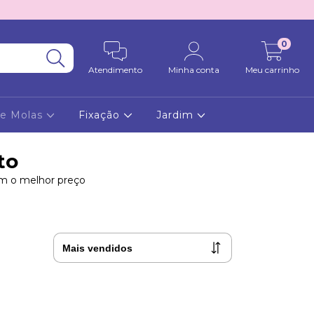
0
Atendimento
Minha conta
Meu carrinho
 e Molas
Fixação
Jardim
to
om o melhor preço