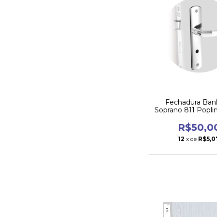
Fechadura Ban
Soprano 811 Popli
R$50,0
12
x de
R$5,0