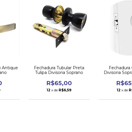
i Antique
Fechadura Tubular Preta
Fechadura C
ano
Tulipa Divisoria Soprano
Divisoria Sop
Br9
0
R$65,00
R$65
0
12
x de
R$6,59
12
x de
R