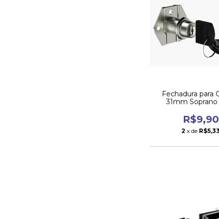
Fechadura para 
31mm Soprano
R$9,90
2
x de
R$5,3