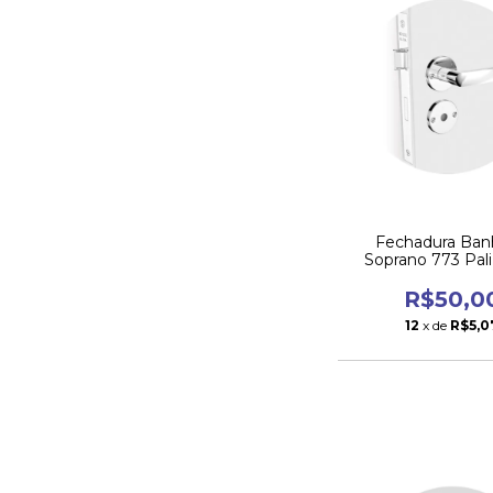
Fechadura Ban
Soprano 773 Pali
R$50,0
12
x de
R$5,0