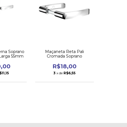
erna Soprano
Maçaneta Reta Pali
a Larga 55mm
Cromada Soprano
0,00
R$18,00
$11,15
3
x de
R$6,55