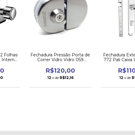
 2 Folhas
Fechadura Pressão Porta de
Fechadura Ext
 Interna
Correr Vidro Vidro 059
772 Pali Caix
no
Soprano
00
R$120,00
R$11
60
12
x de
R$12,16
12
x de
R