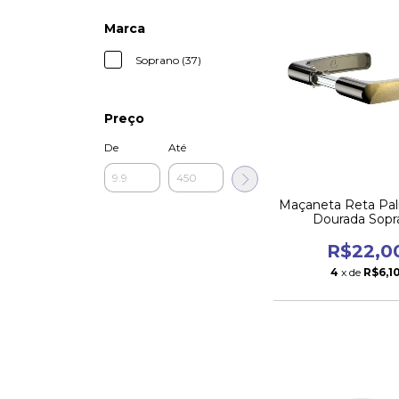
Marca
Soprano (37)
Preço
De
Até
Maçaneta Reta Pal
Dourada Sopr
R$22,0
4
x de
R$6,1