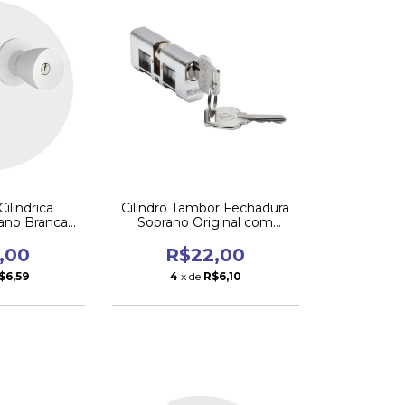
ilindrica
Cilindro Tambor Fechadura
rano Branca
Soprano Original com
0
Parafuso
,00
R$22,00
$6,59
4
x de
R$6,10