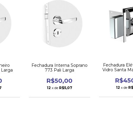
Fechadura Elét
heiro
Fechadura Interna Soprano
Vidro Santa Ma
 Larga
773 Pali Larga
Bola So
R$45
0
R$50,00
12
x de
R$
7
12
x de
R$5,07