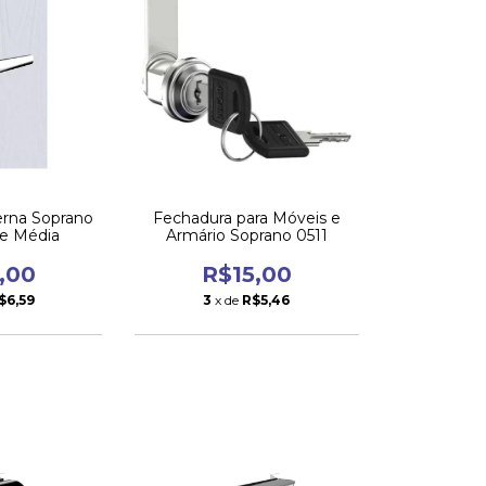
erna Soprano
Fechadura para Móveis e
ne Média
Armário Soprano 0511
,00
R$15,00
$6,59
3
x de
R$5,46