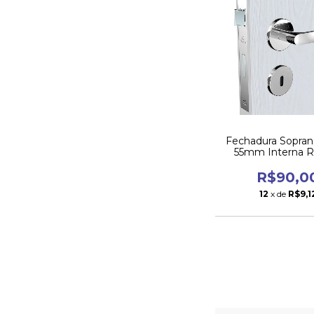
Fechadura Sopran
55mm Interna R
Cromada Pa
R$90,0
12
x de
R$9,1