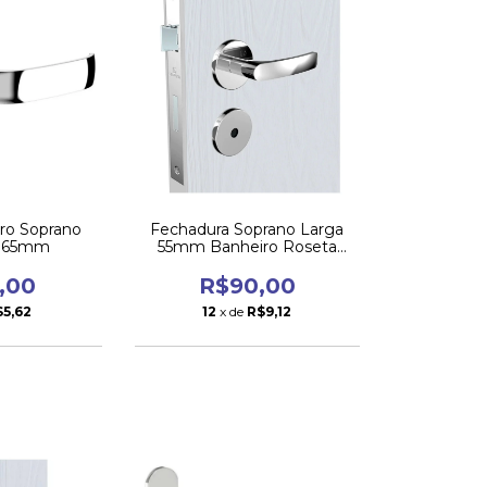
ro Soprano
Fechadura Soprano Larga
 65mm
55mm Banheiro Roseta
Cromada Pali
,00
R$90,00
$5,62
12
x de
R$9,12