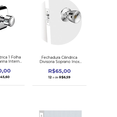
rica 1 Folha
Fechadura Cilindrica
rina Interna
Divisoria Soprano Inox
prano
Polido Br90 Py
0,00
R$65,00
45,60
12
x de
R$6,59