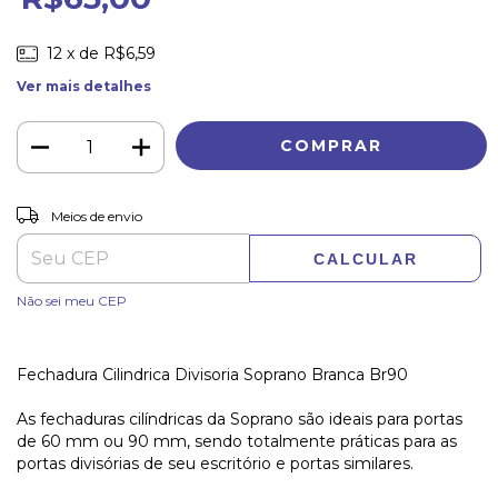
12
x de
R$6,59
Ver mais detalhes
ALTERAR CEP
Entregas para o CEP:
Meios de envio
CALCULAR
Não sei meu CEP
Fechadura Cilindrica Divisoria Soprano Branca Br90
As fechaduras cilíndricas da Soprano são ideais para portas
de 60 mm ou 90 mm, sendo totalmente práticas para as
portas divisórias de seu escritório e portas similares.