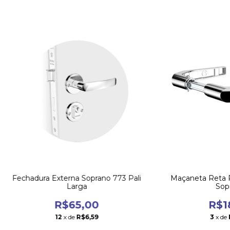
Fechadura Externa Soprano 773 Pali
Maçaneta Reta 
Larga
Sop
R$65,00
R$1
12
x de
R$6,59
3
x de