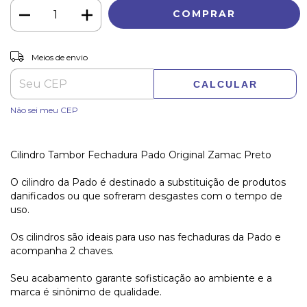
ALTERAR CEP
Entregas para o CEP:
Meios de envio
CALCULAR
Não sei meu CEP
Cilindro Tambor Fechadura Pado Original Zamac Preto
O cilindro da Pado é destinado a substituição de produtos
danificados ou que sofreram desgastes com o tempo de
uso.
Os cilindros são ideais para uso nas fechaduras da Pado e
acompanha 2 chaves.
Seu acabamento garante sofisticação ao ambiente e a
marca é sinônimo de qualidade.