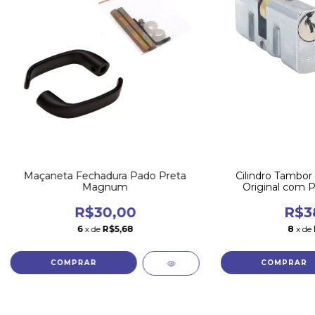
Cilindro Tambor
Maçaneta Fechadura Pado Preta
Original com 
Magnum
R$3
R$30,00
8
x de
6
x de
R$5,68