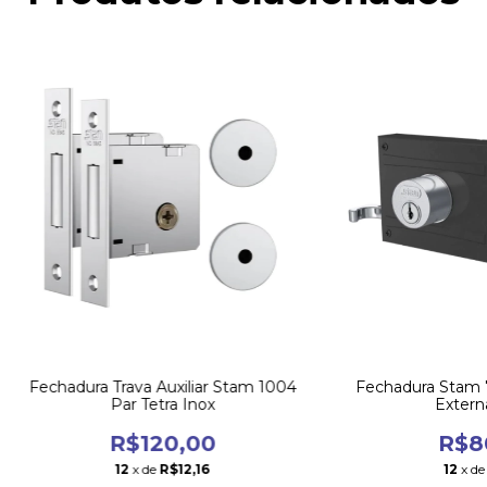
Fechadura Trava Auxiliar Stam 1004
Fechadura Stam 
Par Tetra Inox
Extern
R$120,00
R$8
12
x de
R$12,16
12
x d