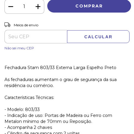
ALTERAR CEP
Entregas para o CEP:
Meios de envio
CALCULAR
Não sei meu CEP
Fechadura Stam 803/33 Externa Larga Espelho Preto
As fechaduras aumentam o grau de segurança da sua
residência ou comércio.
Características Técnicas:
- Modelo: 803/33
- Indicação de uso: Portas de Madeira ou Ferro com
Metalon mínimo de 70mm ou Reposição.
- Acompanha 2 chaves
- Cilindro de segurança com 2 voltas