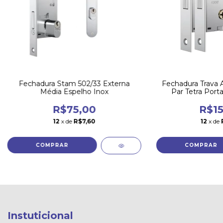
Fechadura Stam 502/33 Externa
Fechadura Trava A
Média Espelho Inox
Par Tetra Porta
R$75,00
R$15
12
x de
R$7,60
12
x de
Instuticional