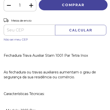
ALTERAR CEP
Entregas para o CEP:
Meios de envio
CALCULAR
Não sei meu CEP
Fechadura Trava Auxiliar Stam 1001 Par Tetra Inox
As fechadura ou travas auxiliares aumentam o grau de
segurança da sua residência ou comércio.
Características Técnicas: