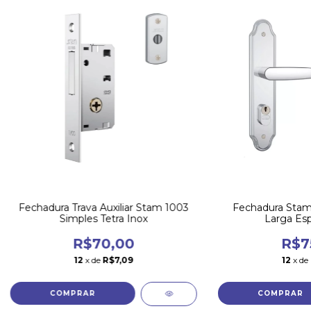
Fechadura Trava Auxiliar Stam 1003
Fechadura Stam
Simples Tetra Inox
Larga Esp
R$70,00
R$7
12
x de
R$7,09
12
x de