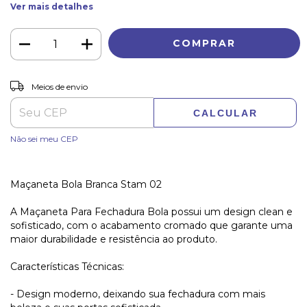
Ver mais detalhes
ALTERAR CEP
Entregas para o CEP:
Meios de envio
CALCULAR
Não sei meu CEP
Maçaneta Bola Branca Stam 02
A Maçaneta Para Fechadura Bola possui um design clean e
sofisticado, com o acabamento cromado que garante uma
maior durabilidade e resistência ao produto.
Características Técnicas:
- Design moderno, deixando sua fechadura com mais