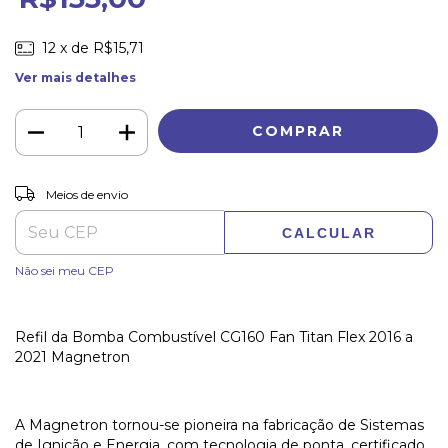
12
x de
R$15,71
Ver mais detalhes
ALTERAR CEP
Entregas para o CEP:
Meios de envio
CALCULAR
Não sei meu CEP
Refil da Bomba Combustível CG160 Fan Titan Flex 2016 a
2021 Magnetron
A Magnetron tornou-se pioneira na fabricação de Sistemas
de Ignição e Energia, com tecnologia de ponta, certificado