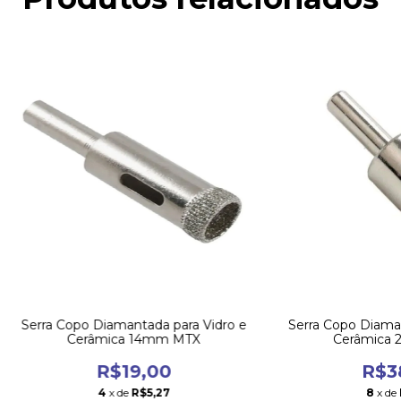
Serra Copo Diamantada para Vidro e
Serra Copo Diaman
Cerâmica 14mm MTX
Cerâmica
R$19,00
R$3
4
x de
R$5,27
8
x de