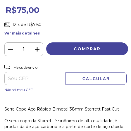
R$75,00
12
x de
R$7,60
Ver mais detalhes
ALTERAR CEP
Entregas para o CEP:
Meios de envio
CALCULAR
Não sei meu CEP
Serra Copo Aço Rápido Bimetal 38mm Starrett Fast Cut
O serra copo da Starrett é sinônimo de alta qualidade, é
produzida de aço carbono e a parte de corte de aço rápido.