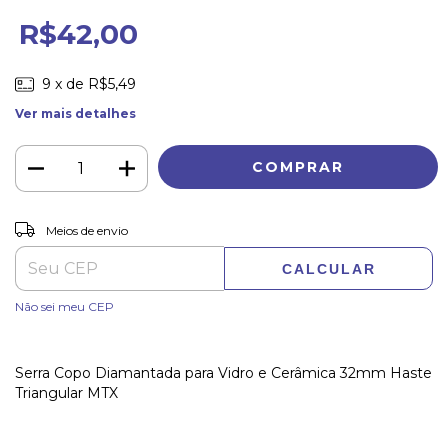
R$42,00
9
x de
R$5,49
Ver mais detalhes
ALTERAR CEP
Entregas para o CEP:
Meios de envio
CALCULAR
Não sei meu CEP
Serra Copo Diamantada para Vidro e Cerâmica 32mm Haste
Triangular MTX