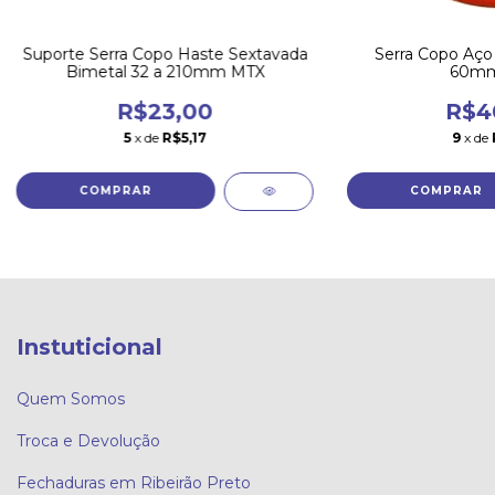
Suporte Serra Copo Haste Sextavada
Serra Copo Aço
Bimetal 32 a 210mm MTX
60mm
R$23,00
R$4
5
x de
R$5,17
9
x de
Instuticional
Quem Somos
Troca e Devolução
Fechaduras em Ribeirão Preto