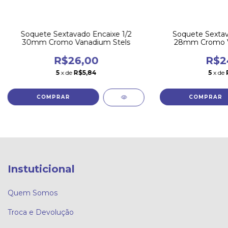
Soquete Sextavado Encaixe 1/2
Soquete Sextav
30mm Cromo Vanadium Stels
28mm Cromo V
R$26,00
R$2
5
x de
R$5,84
5
x de
Instuticional
Quem Somos
Troca e Devolução