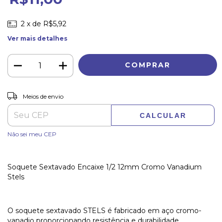
2
x de
R$5,92
Ver mais detalhes
ALTERAR CEP
Entregas para o CEP:
Meios de envio
CALCULAR
Não sei meu CEP
Soquete Sextavado Encaixe 1/2 12mm Cromo Vanadium
Stels
O soquete sextavado STELS é fabricado em aço cromo-
vanadio proporcionando resistência e durabilidade.